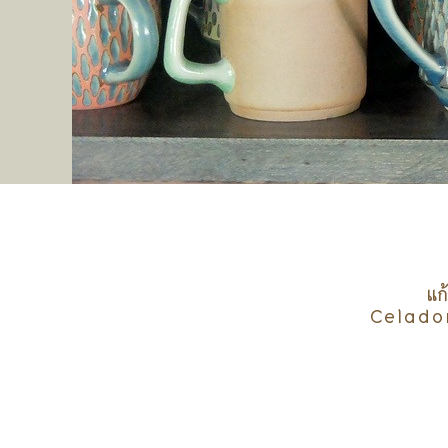
แก
Celadon