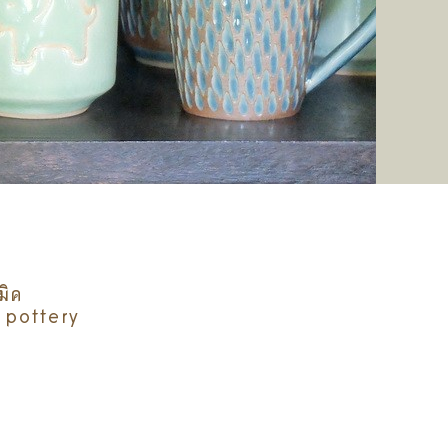
มิค
 pottery