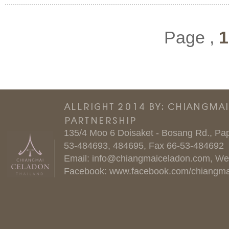
Page ,
1
ALLRIGHT 2014 BY: CHIANGMA
PARTNERSHIP
135/4 Moo 6 Doisaket - Bosang Rd., Pap
53-484693, 484695, Fax 66-53-484692
Email:
info@chiangmaiceladon.com
, We
Facebook:
www.facebook.com/chiangma