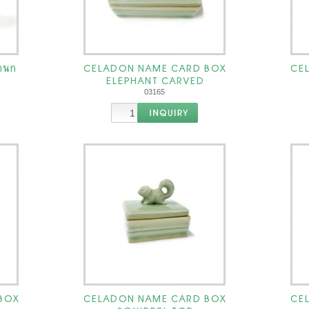
กนก
CELADON NAME CARD BOX
CE
ELEPHANT CARVED
03165
BOX
CELADON NAME CARD BOX
CE