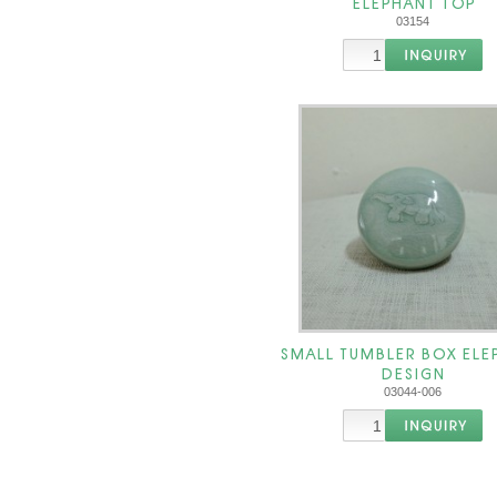
ELEPHANT TOP
03154
SMALL TUMBLER BOX ELE
DESIGN
03044-006