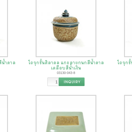
ีน้ำตาล
โถจุกชั้นศิลาดล แกะลายกนกสีน้ำตาล
โถจุกช
เคลือบสีน้ำเงิน
03130-043-8