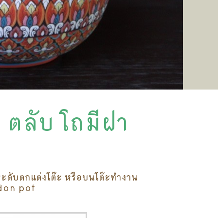
 ตลับ โถมีฝา
ระดับตกแต่งโต๊ะ หรือบนโต๊ะทำงาน
don pot