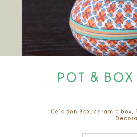
POT & BOX ก
Celadon Box, ceramic box, Pot 
Decora