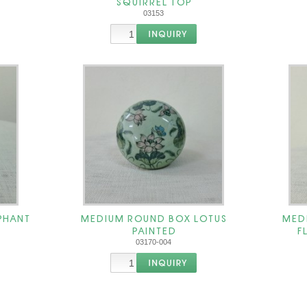
SQUIRREL TOP
03153
PHANT
MEDIUM ROUND BOX LOTUS
MED
PAINTED
F
03170-004