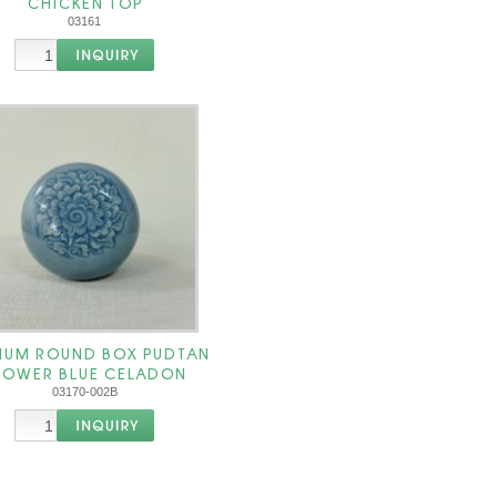
CHICKEN TOP
03161
IUM ROUND BOX PUDTAN
LOWER BLUE CELADON
03170-002B