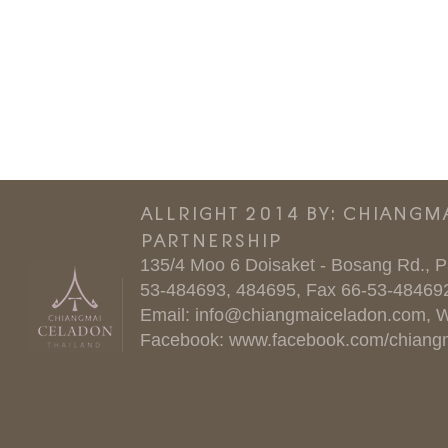
ALLRIGHT 2014 BY: CHIANGM
PARTNERSHIP
135/4 Moo 6 Doisaket - Bosang Rd., P
53-484693, 484695, Fax 66-53-48469
Email:
info@chiangmaiceladon.com
, 
Facebook:
www.facebook.com/chiang