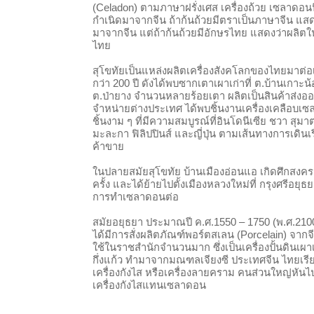
(Celadon) ตามภาษาฝรั่งเศส เครื่องถ้วย เซลาดอนนี
กำเนิดมาจากจีน ถ้าก้นถ้วยมีตราเป็นภาษาจีน แสด
มาจากจีน แต่ถ้าก้นถ้วยมีอักษรไทย แสดงว่าผลิตใ
ไทย
สุโขทัยเป็นแหล่งผลิตเครื่องสังคโลกของไทยมาต่อ
กว่า 200 ปี ดังได้พบซากเตาเผาเก่าที่ ต.บ้านเกาะน
ต.ป่ายาง จำนวนหลายร้อยเตา ผลิตเป็นสินค้าส่งอ
จำหน่ายต่างประเทศ ได้พบชิ้นงานเครื่องเคลือบเ
ชิ้นงาม ๆ ที่มีความสมบูรณ์ที่อินโดนีเซีย ชวา สุม
มะละกา ฟิลิปปินส์ และญี่ปุ่น ตามเส้นทางการเดินเร
ค้าขาย
ในปลายสมัยสุโขทัย บ้านเมืองอ่อนแอ เกิดศึกสงค
ครั้ง และได้ย้ายไปตั้งเมืองหลวงใหม่ที่ กรุงศรีอยุธยา
การทำเซลาดอนต่อ
สมัยอยุธยา ประมาณปี ค.ศ.1550 – 1750 (พ.ศ.210
ได้มีการสั่งผลิตภัณฑ์พอร์ตสเลน (Porcelain) จากจ
ใช้ในราชสำนักจำนวนมาก ซึ่งเป็นเครื่องปั้นดินเผา
กึ่งแก้ว ทำมาจากมณฑลเจียงซี ประเทศจีน ไทยเรีย
เครื่องกังไส หรือเครื่องลายคราม คนส่วนใหญ่หันไ
เครื่องกังไสแทนเซลาดอน