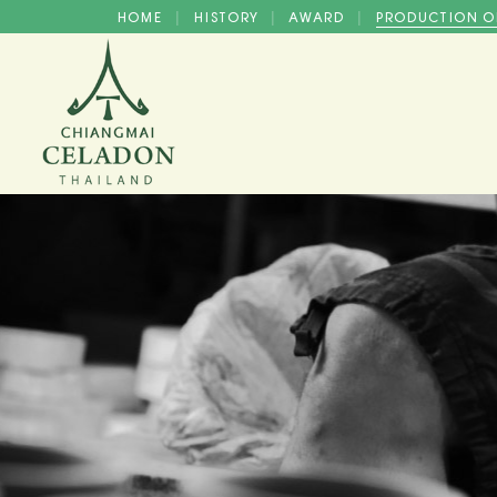
HOME
HISTORY
AWARD
PRODUCTION O
|
|
|