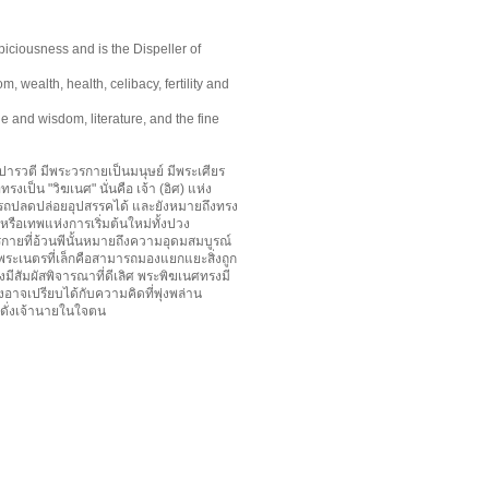
iciousness and is the Dispeller of
 wealth, health, celibacy, fertility and
e and wisdom, literature, and the fine
รวตี มีพระวรกายเป็นมนุษย์ มีพระเศียร
งเป็น "วิฆเนศ" นั่นคือ เจ้า (อิศ) แห่ง
ารถปลดปล่อยอุปสรรคได้ และยังหมายถึงทรง
รือเทพแห่งการเริ่มต้นใหม่ทั้งปวง
ยที่อ้วนพีนั้นหมายถึงความอุดมสมบูรณ์
พระเนตรที่เล็กคือสามารถมองแยกแยะสิ่งถูก
ีสัมผัสพิจารณาที่ดีเลิศ พระพิฆเนศทรงมี
งอาจเปรียบได้กับความคิดที่พุ่งพล่าน
็นดั่งเจ้านายในใจตน