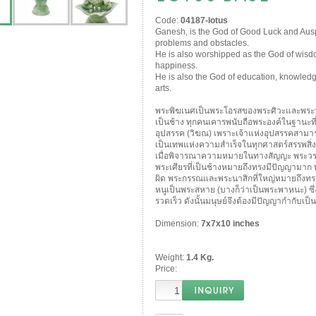
Code:
04187-lotus
Ganesh, is the God of Good Luck and Ausp
problems and obstacles.
He is also worshipped as the God of wisdom,
happiness.
He is also the God of education, knowledg
arts.
พระพิฆเนศเป็นพระโอรสของพระศิวะและพระปา
เป็นช้าง ทุกคนเคารพนับถือพระองค์ในฐานะที่ทร
อุปสรรค (วิฆณ) เพราะเจ้าแห่งอุปสรรคสาม
เป็นเทพแห่งความสำเร็จในทุกศาสตร์สรรพสิ่งห
เมื่อพิจารณาความหมายในทางสัญญะ พระวรกา
พระเศียรที่เป็นช้างหมายถึงทรงมีปัญญามาก 
ผิด พระกรรณและพระนาสิกที่ใหญ่หมายถึงทรงม
หนูเป็นพระสหาย (บางก็ว่าเป็นพระพาหนะ) ซึ่
รวดเร็ว ดังนั้นมนุษย์จึงต้องมีปัญญากำกับเป
Dimension:
7x7x10 inches
Weight:
1.4 Kg.
Price: