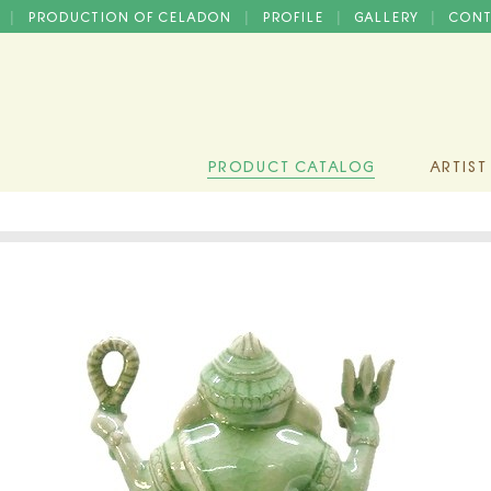
D
PRODUCTION OF CELADON
PROFILE
GALLERY
CONT
|
|
|
|
PRODUCT CATALOG
ARTIST