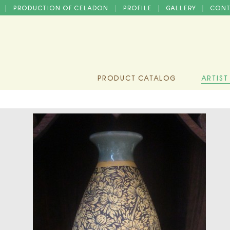
D
PRODUCTION OF CELADON
PROFILE
GALLERY
CONT
|
|
|
|
PRODUCT CATALOG
ARTIST