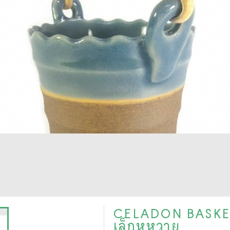
CELADON BASKET
เล็กหูหวาย