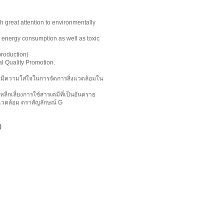
th great attention to environmentally
 energy consumption as well as toxic
production)
l Quality Promotion.
ที่มีความใส่ใจในการจัดการสิ่งแวดล้อมใน
หลีกเลี่ยงการใช้สารเคมีที่เป็นอันตราย
่งแวดล้อม ตราสัญลักษณ์ G
)